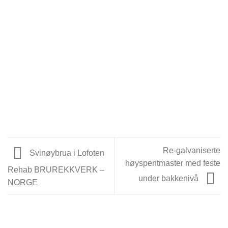
Re-galvaniserte
Svinøybrua i Lofoten
høyspentmaster med feste
Rehab BRUREKKVERK –
under bakkenivå
NORGE