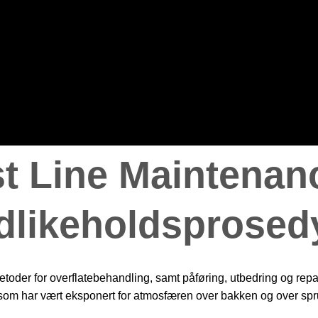
st Line Maintenan
dlikeholdsprosed
toder for overflatebehandling, samt påføring, utbedring og repa
som har vært eksponert for atmosfæren over bakken og over spru