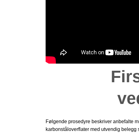
Fir
ve
Følgende prosedyre beskriver anbefalte me
karbonståloverflater med utvendig belegg 