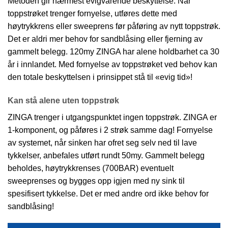
Metoden gir nærmest evigvarende beskyttelse: Når
toppstrøket trenger fornyelse, utføres dette med
høytrykkrens eller sweeprens før påføring av nytt toppstrøk.
Det er aldri mer behov for sandblåsing eller fjerning av
gammelt belegg. 120my ZINGA har alene holdbarhet ca 30
år i innlandet. Med fornyelse av toppstrøket ved behov kan
den totale beskyttelsen i prinsippet stå til «evig tid»!
Kan stå alene uten toppstrøk
ZINGA trenger i utgangspunktet ingen toppstrøk. ZINGA er
1-komponent, og påføres i 2 strøk samme dag! Fornyelse
av systemet, når sinken har ofret seg selv ned til lave
tykkelser, anbefales utført rundt 50my. Gammelt belegg
beholdes, høytrykkrenses (700BAR) eventuelt
sweeprenses og bygges opp igjen med ny sink til
spesifisert tykkelse. Det er med andre ord ikke behov for
sandblåsing!