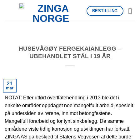
Skip
BESTILLING
to
content
HUSEVÅGØY FERGEKAIANLEGG –
UBEHANDLET STÅL I 19 ÅR
21
mar
NOTAT: Etter utført overflatehendling i 2013 ble det i
enkelte områder oppdaget noe mangelfullt arbeid, spesielt
på undersiden av rørene, inn mot betongfestene.
Mangelfull forarbeid og for tynt sinkbelegg. De samme
områdene viste tidlig korrosjon og utviklingen har fortsatt.
ZINGA AS ga beskjed til Statens Vegvesen at dette burde