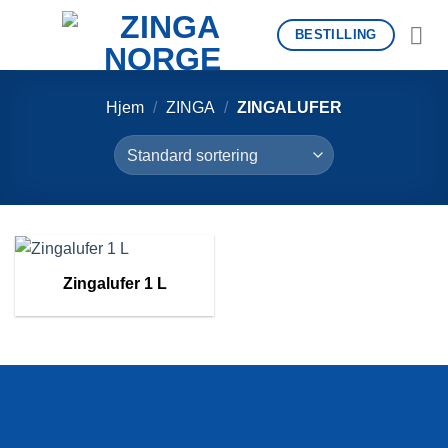
Skip
BESTILLING
to
content
Hjem
/
ZINGA
/
ZINGALUFER
Zingalufer 1 L