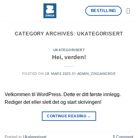
Skip
BESTILLING
to
content
CATEGORY ARCHIVES:
UKATEGORISERT
UKATEGORISERT
Hei, verden!
POSTED ON
18. MARS 2025
BY
ADMIN_ZINGANORGE
Velkommen til WordPress. Dette er ditt første innlegg.
Rediger det eller slett det og start skrivingen!
CONTINUE READING
→
Posted in
Ukategorisert
1
Comment