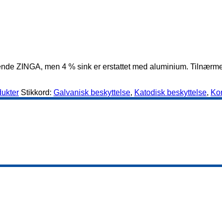
rende ZINGA, men 4 % sink er erstattet med aluminium. Tilnærm
ukter
Stikkord:
Galvanisk beskyttelse
,
Katodisk beskyttelse
,
Kor