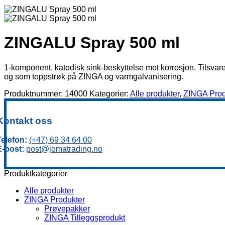
ZINGALU Spray 500 ml
1-komponent, katodisk sink-beskyttelse mot korrosjon. Tilsva
og som toppstrøk på ZINGA og varmgalvanisering.
Produktnummer:
14000
Kategorier:
Alle produkter
,
ZINGA Prod
Kontakt oss
Telefon:
(+47) 69 34 64 00
E-post:
post@jomatrading.no
Produktkategorier
Alle produkter
ZINGA Produkter
Prøvepakker
ZINGA Tilleggsprodukt