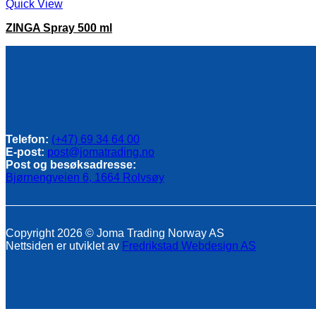
Quick View
ZINGA Spray 500 ml
Telefon:
(+47) 69 34 64 00
E-post:
post@jomatrading.no
Post og besøksadresse:
Bjørnengveien 6, 1664 Rolvsøy
Copyright 2026 © Joma Trading Norway AS
Nettsiden er utviklet av
Fredrikstad Webdesign AS