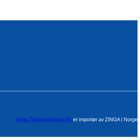
Joma Trading Norway AS
er importør av ZINGA i Norge