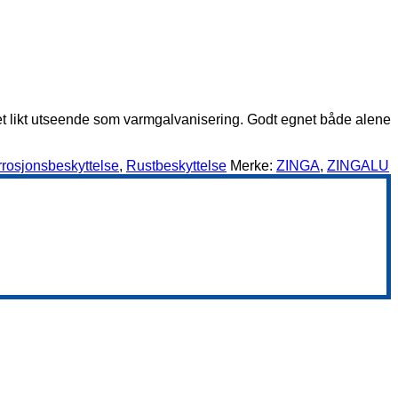
et likt utseende som varmgalvanisering. Godt egnet både alene
rosjonsbeskyttelse
,
Rustbeskyttelse
Merke:
ZINGA
,
ZINGALU